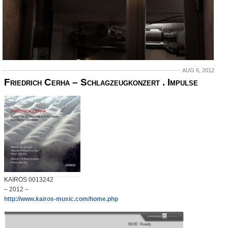
AUG 6, 2012
Friedrich Cerha – Schlagzeugkonzert . Impulse
KAIROS 0013242
– 2012 –
http://www.kairos-music.com/home.php
00:00
Ready