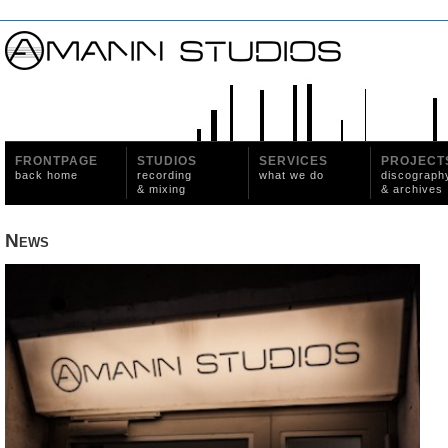
FRONTPAGE
STUDIOS
SERVICES
PROJECT
back home
recording
what we do
discograph
& mixing
& archives
News