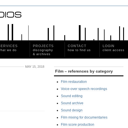
SERVICES
PROJECTS
CONTACT
LOGIN
hat we do
discography
how to find us
client access
& archives
MAY 15, 2018
Film – references by category
Film restauration
Voice-over speech recordings
Sound editing
Sound archive
Sound design
Film mixing for documentaries
Film score production