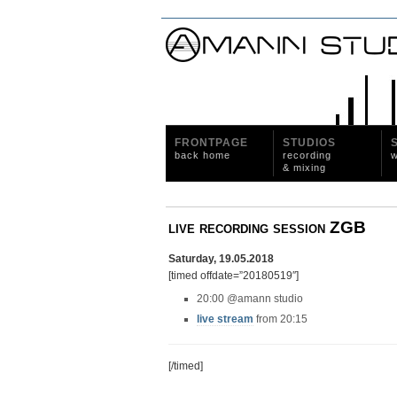
FRONTPAGE
STUDIOS
back home
recording
w
& mixing
live recording session ZGB
Saturday, 19.05.2018
[timed offdate=”20180519″]
20:00 @amann studio
live stream
from 20:15
[/timed]