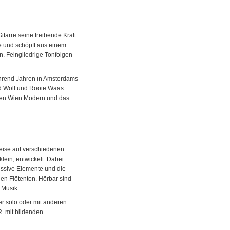
Gitarre seine treibende Kraft.
e und schöpft aus einem
n. Feingliedrige Tonfolgen
ährend Jahren in Amsterdams
ed Wolf und Rooie Waas.
ieren Wien Modern und das
eise auf verschiedenen
klein, entwickelt. Dabei
kussive Elemente und die
en Flötenton. Hörbar sind
 Musik.
 er solo oder mit anderen
R. mit bildenden