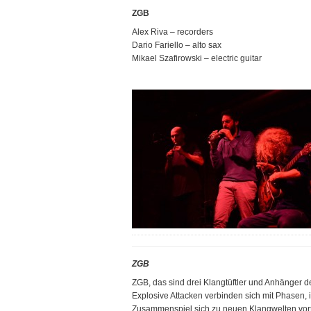
ZGB
Alex Riva – recorders
Dario Fariello – alto sax
Mikael Szafirowski – electric guitar
ZGB
ZGB, das sind drei Klangtüftler und Anhänger d
Explosive Attacken verbinden sich mit Phasen,
Zusammenspiel sich zu neuen Klangwelten vorta