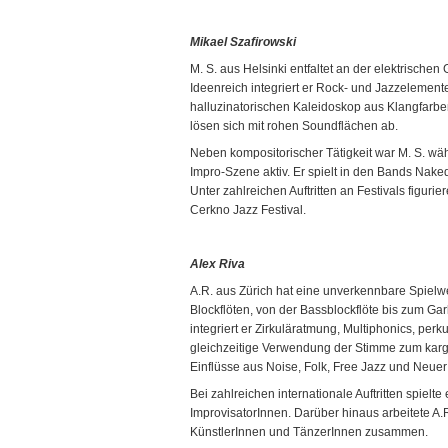
Mikael Szafirowski
M. S. aus Helsinki entfaltet an der elektrischen 
Ideenreich integriert er Rock- und Jazzelement
halluzinatorischen Kaleidoskop aus Klangfarbe
lösen sich mit rohen Soundflächen ab.
Neben kompositorischer Tätigkeit war M. S. w
Impro-Szene aktiv. Er spielt in den Bands Nak
Unter zahlreichen Auftritten an Festivals figur
Cerkno Jazz Festival.
Alex Riva
A.R. aus Zürich hat eine unverkennbare Spielw
Blockflöten, von der Bassblockflöte bis zum Gar
integriert er Zirkuläratmung, Multiphonics, per
gleichzeitige Verwendung der Stimme zum karg
Einflüsse aus Noise, Folk, Free Jazz und Neuer
Bei zahlreichen internationale Auftritten spielte
ImprovisatorInnen. Darüber hinaus arbeitete A.
KünstlerInnen und TänzerInnen zusammen.