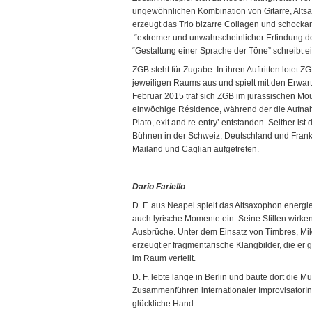
ungewöhnlichen Kombination von Gitarre, Alts
erzeugt das Trio bizarre Collagen und schock
“extremer und unwahrscheinlicher Erfindung d
“Gestaltung einer Sprache der Töne” schreibt ein
ZGB steht für Zugabe. In ihren Auftritten lotet 
jeweiligen Raums aus und spielt mit den Erwar
Februar 2015 traf sich ZGB im jurassischen Mou
einwöchige Résidence, während der die Aufnahm
Plato, exit and re-entry’ entstanden. Seither ist
Bühnen in der Schweiz, Deutschland und Frank
Mailand und Cagliari aufgetreten.
Dario Fariello
D. F. aus Neapel spielt das Altsaxophon energier
auch lyrische Momente ein. Seine Stillen wirke
Ausbrüche. Unter dem Einsatz von Timbres, Mi
erzeugt er fragmentarische Klangbilder, die er 
im Raum verteilt.
D. F. lebte lange in Berlin und baute dort die Mu
Zusammenführen internationaler ImprovisatorIn
glückliche Hand.